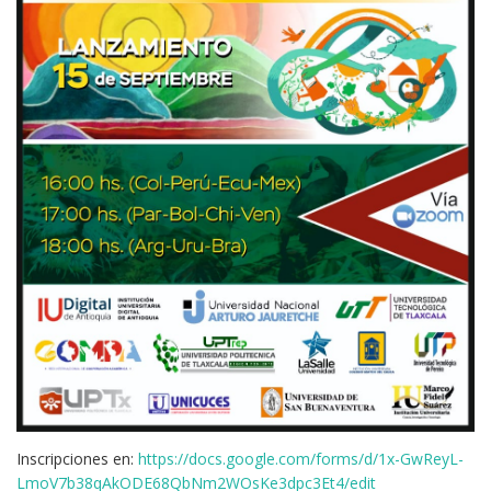
Inscripciones en:
https://docs.google.com/forms/d/1x-GwReyL-
LmoV7b38qAkODE68QbNm2WOsKe3dpc3Et4/edit