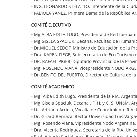
• ING. LEONARDO STELATTO. Intendente de la Ciud
• FABIOLA YÀÑEZ. Primera Dama de la República Ar
COMITÉ EJECUTIVO
• Mg.ALBA EDITH LUGO, Presidenta de Red Iberoamer
• Mg.GISELA SPACIUK, Decana. Facultad de Humanid
• Dr.MIGUEL SEDOF, Ministro de Educación de la Pro
• Dra. KAREN FIEGE, Subsecretaria de Eco Turismo d
• DR. RAFAEL PIGER, Diputado Provincial de la Provi
• Mg. ROSENDO VIANA, Vicepresidente NODO ARG
• Dn.BENITO DEL PUERTO, Director de Cultura de la
COMITÉ ACADEMICO
• Mg. Alba Edith Lugo. Presidenta de la RIA. Argenti
• Mg.Gisela Spaciuk, Decana . F. H. y C. S. UNaM. Ar
• Lic. Adriana Arriola, Vocalía de Conocimiento RIA.
• Dr. Girard Bernaza, Rector Universidad Luis Varga
• Mg. Rosendo Viana, Vipresidente Nodo Argentina, 
• Dra. Vicenta Rodriguez. Secretaria de la RIA. Uni
• Prof. Alberto Castellanos Barragán. Vicepresidente